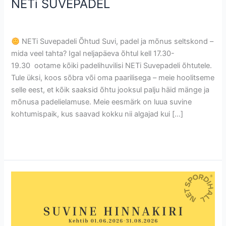
NETi SUVEPADEL
Uncategorized @et
/
Krete
NETi Suvepadeli Õhtud Suvi, padel ja mõnus seltskond –
mida veel tahta? Igal neljapäeva õhtul kell 17.30-
19.30 ootame kõiki padelihuvilisi NETi Suvepadeli õhtutele.
Tule üksi, koos sõbra või oma paarilisega – meie hoolitseme
selle eest, et kõik saaksid õhtu jooksul palju häid mänge ja
mõnusa padelielamuse. Meie eesmärk on luua suvine
kohtumispaik, kus saavad kokku nii algajad kui […]
Read More »
Suvine
hinnakiri