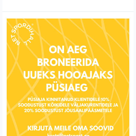
BRONEERI
UUEKS
HOOAJAKS
PÜSIAEG