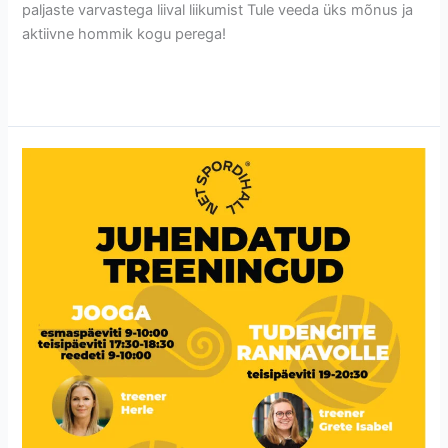
paljaste varvastega liival liikumist Tule veeda üks mõnus ja
aktiivne hommik kogu perega!
Read More »
Juhendatud
treeningud
uuel
hooajal