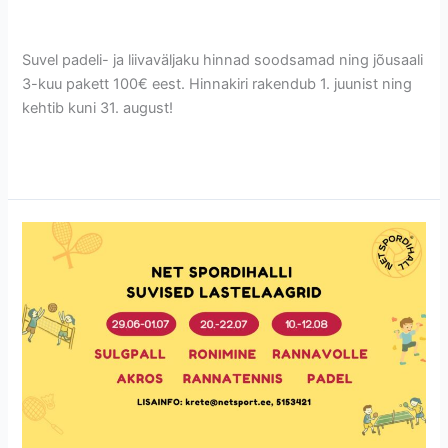
Uncategorized @et
/
Krete
Suvel padeli- ja liivaväljaku hinnad soodsamad ning jõusaali
3-kuu pakett 100€ eest. Hinnakiri rakendub 1. juunist ning
kehtib kuni 31. august!
Read More »
Suvised
lastelaagrid
ootavad
osalejaid!