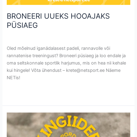
BRONEERI UUEKS HOOAJAKS
PÜSIAEG
Uncategorized @et
/
Krete
Oled mõelnud iganädalasest padeli, rannavolle või
rannatenise treeningust? Broneeri püsiaeg ja loo endale ja
oma seltskonnale sportlik harjumus, mis on hea nii kehale
kui hingele! Võta ühendust – krete@netsport.ee Näeme
NETis!
Read More »
NET
Spordihalli
kinkekaart