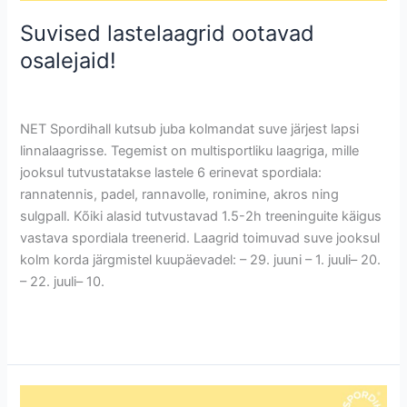
Suvised lastelaagrid ootavad
osalejaid!
Uncategorized @et
/
Krete
NET Spordihall kutsub juba kolmandat suve järjest lapsi
linnalaagrisse. Tegemist on multisportliku laagriga, mille
jooksul tutvustatakse lastele 6 erinevat spordiala:
rannatennis, padel, rannavolle, ronimine, akros ning
sulgpall. Kõiki alasid tutvustavad 1.5-2h treeninguite käigus
vastava spordiala treenerid. Laagrid toimuvad suve jooksul
kolm korda järgmistel kuupäevadel: – 29. juuni – 1. juuli– 20.
– 22. juuli– 10.
Read More »
Mänguhommikud