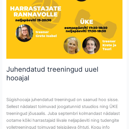
Juhendatud treeningud uuel
hooajal
Uncategorized @et
/
Krete
Sügishooaja juhendatud treeningud on saanud hoo sisse.
Sellest nädalast toimuvad joogatunnid stuudios ning ÜKE
treeningud jõusaalis. Juba septembri kolmandast nädalast
ootame kõiki harrastajaid liivale neljapäeviti ning tudengite
volletreeningud toimuvad teisipäeva õhtuti. Kogu info