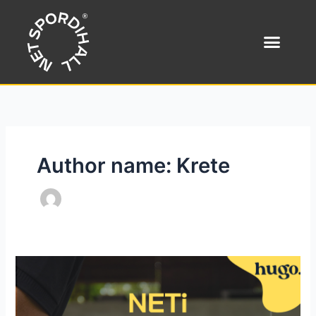
Skip
to
content
Author name: Krete
NETi
SUVEPADEL