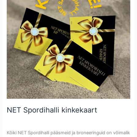
NET Spordihalli kinkekaart
Uncategorized @et
/
Krete
Kõiki NET Spordihalli pääsmeid ja broneeringuid on võimalik