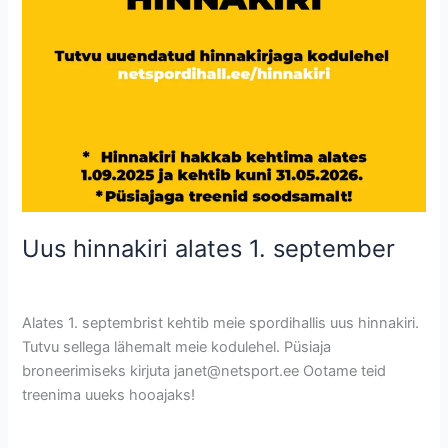
Uus hinnakiri alates 1. september
Uncategorized @et
/
Krete
Alates 1. septembrist kehtib meie spordihallis uus hinnakiri.
Tutvu sellega lähemalt meie kodulehel. Püsiaja
broneerimiseks kirjuta janet@netsport.ee Ootame teid
treenima uueks hooajaks!
Read More »