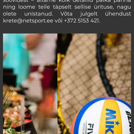
ning loome teile täpselt sellise ürituse, nagu
olete unistanud. Võta julgelt ühendust
krete@netsport.ee või +372 5153 421.