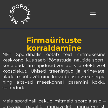
Skip
to
content
Firmaürituste
korraldamine
NET Spordihallis ootab teid mitmekesine
keskkond, kus saab lõõgastuda, nautida sporti,
korraldada firmapidusid või läbi viia efektiivset
koosolekut. Ühised treeningud ja erinevatel
aladel mõõtu võtmine loovad positiivse energia
ning aitavad meeskonnal paremini kokku
sulanduda.
Meie spordihall pakub mitmeid spordialasid –
proovige padelit, rannavollet, rannatennist,